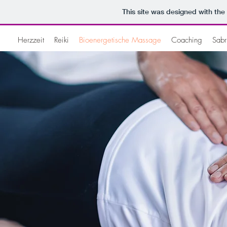
This site was designed with the
Herzzeit
Reiki
Bioenergetische Massage
Coaching
Sabr