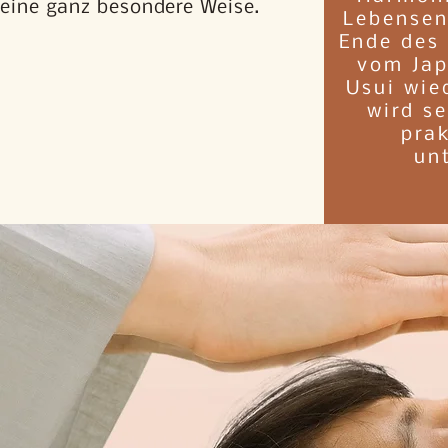
eine ganz besondere Weise.
Lebensen
Ende des 
vom Jap
Usui wie
wird se
prak
unt